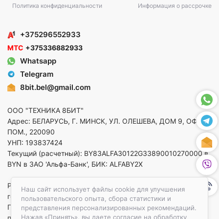
Политика конфиденциальности
Информация о рассрочке
+375296552933
МТС
+375336882933
Whatsapp
Telegram
8bit.bel@gmail.com
ООО "ТЕХНИКА 8БИТ"
Адрес: БЕЛАРУСЬ, Г. МИНСК, УЛ. ОЛЕШЕВА, ДОМ 9, ОФ. 5,
ПОМ., 220090
УНП: 193837424
Текущий (расчетный): BY83ALFA30122G33890010270000 в
BYN в ЗАО 'Альфа-Банк', БИК: ALFABY2X
Регистрация в торговом реестре от 14.08.2025 Минский
Наш сайт использует файлы cookie для улучшения
горисполком
пользовательского опыта, сбора статистики и
По вопросам защиты прав потребителей
представления персонализированных рекомендаций.
Нажав «Принять», вы даете согласие на обработку
приемная:+375173783412