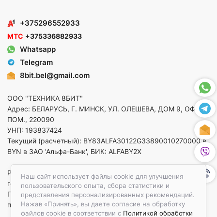
+375296552933
МТС
+375336882933
Whatsapp
Telegram
8bit.bel@gmail.com
ООО "ТЕХНИКА 8БИТ"
Адрес: БЕЛАРУСЬ, Г. МИНСК, УЛ. ОЛЕШЕВА, ДОМ 9, ОФ. 5,
ПОМ., 220090
УНП: 193837424
Текущий (расчетный): BY83ALFA30122G33890010270000 в
BYN в ЗАО 'Альфа-Банк', БИК: ALFABY2X
Регистрация в торговом реестре от 14.08.2025 Минский
Наш сайт использует файлы cookie для улучшения
горисполком
пользовательского опыта, сбора статистики и
По вопросам защиты прав потребителей
представления персонализированных рекомендаций.
Нажав «Принять», вы даете согласие на обработку
приемная:+375173783412
файлов cookie в соответствии с
Политикой обработки