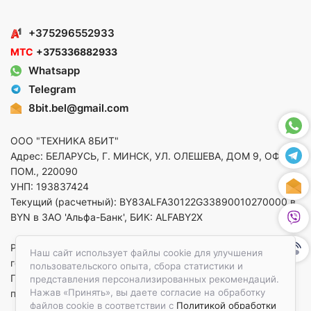
+375296552933
МТС
+375336882933
Whatsapp
Telegram
8bit.bel@gmail.com
ООО "ТЕХНИКА 8БИТ"
Адрес: БЕЛАРУСЬ, Г. МИНСК, УЛ. ОЛЕШЕВА, ДОМ 9, ОФ. 5,
ПОМ., 220090
УНП: 193837424
Текущий (расчетный): BY83ALFA30122G33890010270000 в
BYN в ЗАО 'Альфа-Банк', БИК: ALFABY2X
Регистрация в торговом реестре от 14.08.2025 Минский
Наш сайт использует файлы cookie для улучшения
горисполком
пользовательского опыта, сбора статистики и
По вопросам защиты прав потребителей
представления персонализированных рекомендаций.
Нажав «Принять», вы даете согласие на обработку
приемная:+375173783412
файлов cookie в соответствии с
Политикой обработки