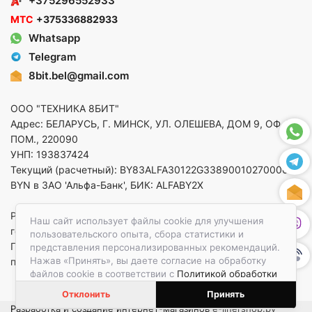
+375296552933
МТС
+375336882933
Whatsapp
Telegram
8bit.bel@gmail.com
ООО "ТЕХНИКА 8БИТ"
Адрес: БЕЛАРУСЬ, Г. МИНСК, УЛ. ОЛЕШЕВА, ДОМ 9, ОФ. 5,
ПОМ., 220090
УНП: 193837424
Текущий (расчетный): BY83ALFA30122G33890010270000 в
BYN в ЗАО 'Альфа-Банк', БИК: ALFABY2X
Регистрация в торговом реестре от 14.08.2025 Минский
Наш сайт использует файлы cookie для улучшения
горисполком
пользовательского опыта, сбора статистики и
По вопросам защиты прав потребителей
представления персонализированных рекомендаций.
Нажав «Принять», вы даете согласие на обработку
приемная:+375173783412
файлов cookie в соответствии с
Политикой обработки
файлов cookie.
Отклонить
Принять
Разработка и создание интернет-магазинов
e-linershop.by