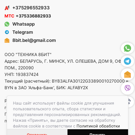
+375296552933
МТС
+375336882933
Whatsapp
Telegram
8bit.bel@gmail.com
ООО "ТЕХНИКА 8БИТ"
Адрес: БЕЛАРУСЬ, Г. МИНСК, УЛ. ОЛЕШЕВА, ДОМ 9, ОФ. 5,
ПОМ., 220090
УНП: 193837424
Текущий (расчетный): BY83ALFA30122G33890010270000 в
BYN в ЗАО 'Альфа-Банк', БИК: ALFABY2X
Регистрация в торговом реестре от 14.08.2025 Минский
Наш сайт использует файлы cookie для улучшения
горисполком
пользовательского опыта, сбора статистики и
По вопросам защиты прав потребителей
представления персонализированных рекомендаций.
Нажав «Принять», вы даете согласие на обработку
приемная:+375173783412
файлов cookie в соответствии с
Политикой обработки
файлов cookie.
Отклонить
Принять