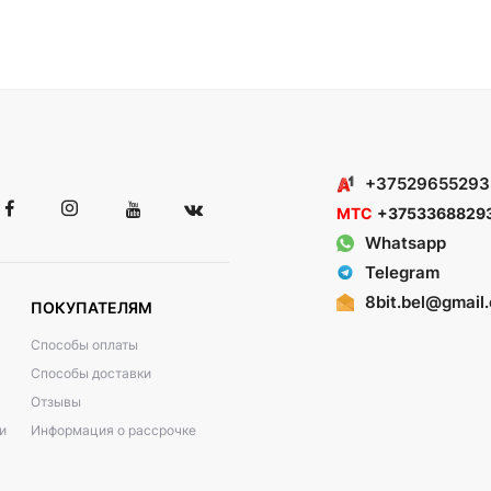
+37529655293
МТС
+3753368829
Whatsapp
Telegram
8bit.bel@gmail
ПОКУПАТЕЛЯМ
Способы оплаты
Способы доставки
Отзывы
и
Информация о рассрочке