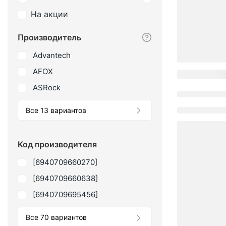
На акции
Производитель
Advantech
AFOX
ASRock
Все 13 вариантов
Код производителя
[6940709660270]
[6940709660638]
[6940709695456]
Все 70 вариантов