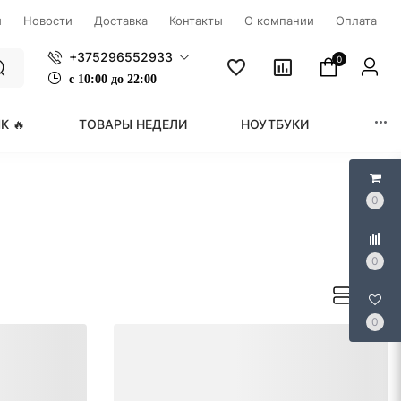
ы
Новости
Доставка
Контакты
О компании
Оплата
+375296552933
0
с
1
0:00 до 22:00
К 🔥
ТОВАРЫ НЕДЕЛИ
НОУТБУКИ
МОНИ
0
0
0