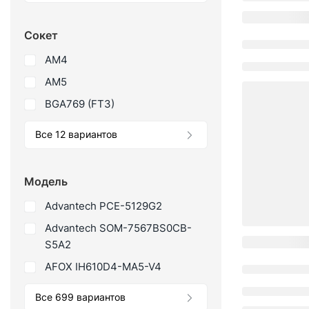
Сокет
AM4
AM5
BGA769 (FT3)
Все 12 вариантов
Модель
Advantech PCE-5129G2
Advantech SOM-7567BS0CB-
S5A2
AFOX IH610D4-MA5-V4
Все 699 вариантов