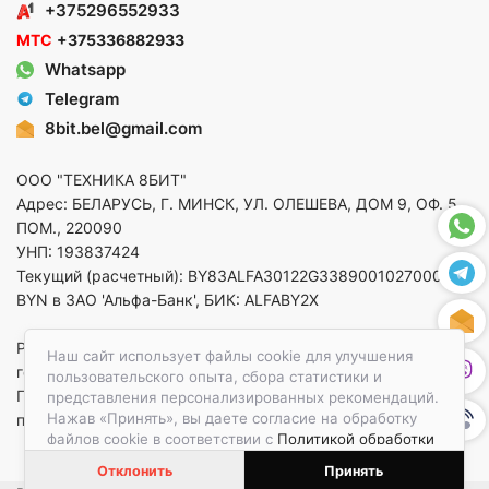
+375296552933
МТС
+375336882933
Whatsapp
Telegram
8bit.bel@gmail.com
ООО "ТЕХНИКА 8БИТ"
Адрес: БЕЛАРУСЬ, Г. МИНСК, УЛ. ОЛЕШЕВА, ДОМ 9, ОФ. 5,
ПОМ., 220090
УНП: 193837424
Текущий (расчетный): BY83ALFA30122G33890010270000 в
BYN в ЗАО 'Альфа-Банк', БИК: ALFABY2X
Регистрация в торговом реестре от 14.08.2025 Минский
Наш сайт использует файлы cookie для улучшения
горисполком
пользовательского опыта, сбора статистики и
По вопросам защиты прав потребителей
представления персонализированных рекомендаций.
Нажав «Принять», вы даете согласие на обработку
приемная:+375173783412
файлов cookie в соответствии с
Политикой обработки
файлов cookie.
Отклонить
Принять