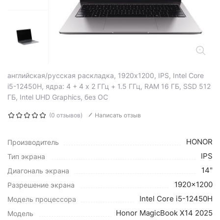
английская/русская раскладка, 1920x1200, IPS, Intel Core
i5-12450H, ядра: 4 + 4 х 2 ГГц + 1.5 ГГц, RAM 16 ГБ, SSD 512
ГБ, Intel UHD Graphics, без ОС
(0 отзывов)
Написать отзыв
HONOR
Производитель
IPS
Тип экрана
14"
Диагональ экрана
1920x1200
Разрешение экрана
Intel Core i5-12450H
Модель процессора
Honor MagicBook X14 2025
Модель