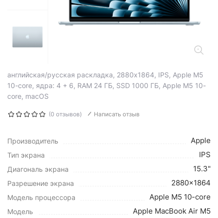
английская/русская раскладка, 2880x1864, IPS, Apple M5
10-core, ядра: 4 + 6, RAM 24 ГБ, SSD 1000 ГБ, Apple M5 10-
core, macOS
(0 отзывов)
Написать отзыв
Apple
Производитель
IPS
Тип экрана
15.3"
Диагональ экрана
2880x1864
Разрешение экрана
Apple M5 10-core
Модель процессора
Apple MacBook Air M5
Модель