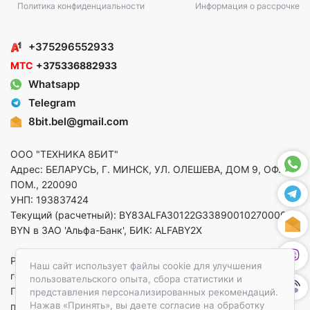
Политика конфиденциальности
Информация о рассрочке
+375296552933
МТС
+375336882933
Whatsapp
Telegram
8bit.bel@gmail.com
ООО "ТЕХНИКА 8БИТ"
Адрес: БЕЛАРУСЬ, Г. МИНСК, УЛ. ОЛЕШЕВА, ДОМ 9, ОФ. 5,
ПОМ., 220090
УНП: 193837424
Текущий (расчетный): BY83ALFA30122G33890010270000 в
BYN в ЗАО 'Альфа-Банк', БИК: ALFABY2X
Регистрация в торговом реестре от 14.08.2025 Минский
Наш сайт использует файлы cookie для улучшения
горисполком
пользовательского опыта, сбора статистики и
По вопросам защиты прав потребителей
представления персонализированных рекомендаций.
Нажав «Принять», вы даете согласие на обработку
приемная:+375173783412