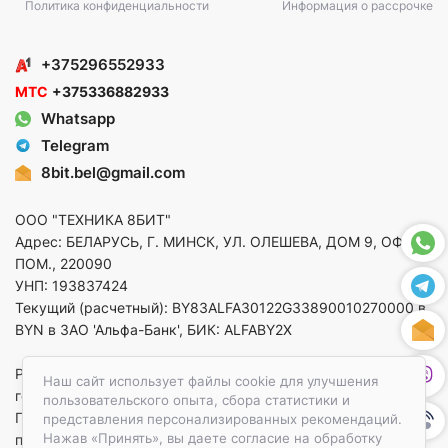
Политика конфиденциальности
Информация о рассрочке
+375296552933
МТС
+375336882933
Whatsapp
Telegram
8bit.bel@gmail.com
ООО "ТЕХНИКА 8БИТ"
Адрес: БЕЛАРУСЬ, Г. МИНСК, УЛ. ОЛЕШЕВА, ДОМ 9, ОФ. 5,
ПОМ., 220090
УНП: 193837424
Текущий (расчетный): BY83ALFA30122G33890010270000 в
BYN в ЗАО 'Альфа-Банк', БИК: ALFABY2X
Регистрация в торговом реестре от 14.08.2025 Минский
Наш сайт использует файлы cookie для улучшения
горисполком
пользовательского опыта, сбора статистики и
По вопросам защиты прав потребителей
представления персонализированных рекомендаций.
Нажав «Принять», вы даете согласие на обработку
приемная:+375173783412