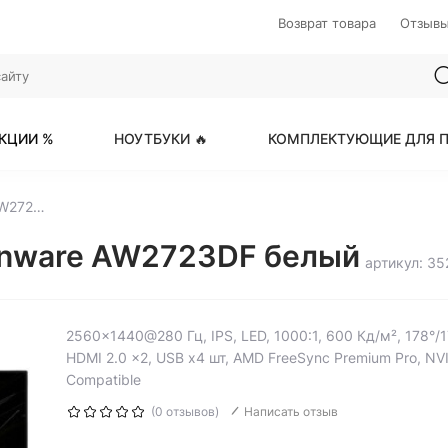
Возврат товара
Отзыв
КЦИИ %
НОУТБУКИ 🔥
КОМПЛЕКТУЮЩИЕ ДЛЯ П
27" Монитор Dell Alienware AW2723DF белый
ienware AW2723DF белый
артикул: 3
2560x1440@280 Гц, IPS, LED, 1000:1, 600 Кд/м², 178°/178
HDMI 2.0 x2, USB х4 шт, AMD FreeSync Premium Pro, N
Compatible
(0 отзывов)
Написать отзыв