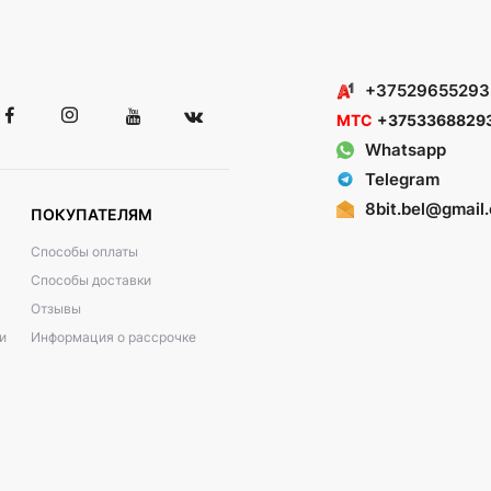
+37529655293
МТС
+3753368829
Whatsapp
Telegram
8bit.bel@gmail
ПОКУПАТЕЛЯМ
Способы оплаты
Способы доставки
Отзывы
и
Информация о рассрочке