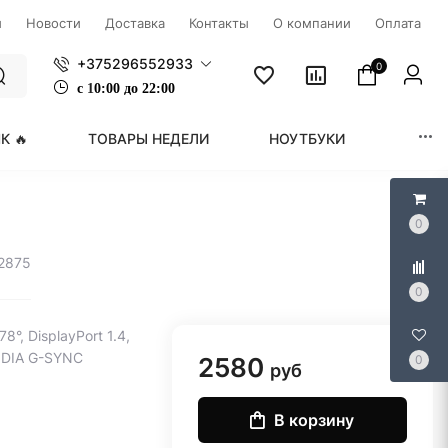
ы
Новости
Доставка
Контакты
О компании
Оплата
+375296552933
0
с
1
0:00 до 22:00
К 🔥
ТОВАРЫ НЕДЕЛИ
НОУТБУКИ
МОНИ
0
52875
0
°, DisplayPort 1.4,
VIDIA G-SYNC
2580
0
руб
В корзину