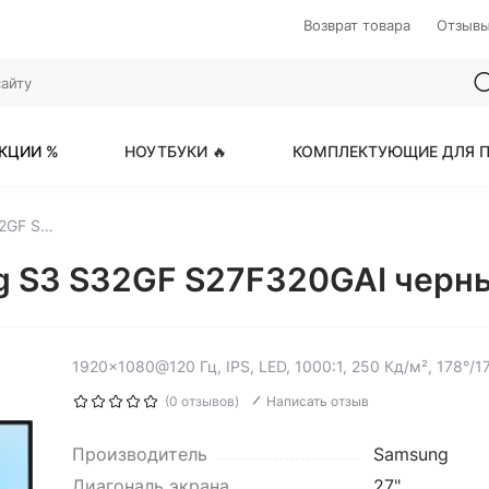
Возврат товара
Отзыв
КЦИИ %
НОУТБУКИ 🔥
КОМПЛЕКТУЮЩИЕ ДЛЯ П
27" Монитор Samsung S3 S32GF S27F320GAI черный
g S3 S32GF S27F320GAI черн
1920x1080@120 Гц, IPS, LED, 1000:1, 250 Кд/м², 178°/17
(0 отзывов)
Написать отзыв
Производитель
Samsung
Диагональ экрана
27"