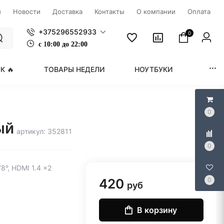
ы
Новости
Доставка
Контакты
О компании
Оплата
+375296552933
0
с
1
0:00 до 22:00
К 🔥
ТОВАРЫ НЕДЕЛИ
НОУТБУКИ
МОНИ
0
ый
артикул: 352811
0
8°, HDMI 1.4 x2
420
0
руб
В корзину