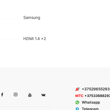
Samsung
HDMI 1.4 x2
+37529655293
МТС
+3753368829
Whatsapp
Telegram