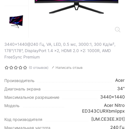
3440x1440@240 Гц, VA, LED, 0.5 мс, 3000:1, 300 Кд/м²,
178°/178°, DisplayPort 1.4 x2, HDMI 2.0 x2: 1000R, AMD
FreeSync Premium
(0 отзывов)
Написать отзыв
Acer
Производитель
34"
Диагональ экрана
3440x1440
Максимальное разрешение
Acer Nitro
Модель
ED343CURXbmiippx
[UM.CE3EE.X01]
Код производителя
240 Гц
Максимальная частота