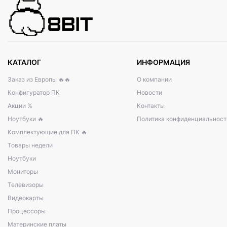
КАТАЛОГ
ИНФОРМАЦИЯ
Заказ из Европы 🔥🔥
О компании
Конфигуратор ПК
Новости
Акции %
Контакты
Ноутбуки 🔥
Политика конфиденциальност
Комплектующие для ПК 🔥
Товары недели
Ноутбуки
Мониторы
Телевизоры
Видеокарты
Процессоры
Материнские платы