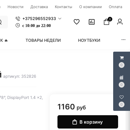
ы
Новости
Доставка
Контакты
О компании
Оплата
+375296552933
0
с
1
0:00 до 22:00
К 🔥
ТОВАРЫ НЕДЕЛИ
НОУТБУКИ
МОНИ
0
й
артикул: 352826
0
°, DisplayPort 1.4 x2,
1160
0
руб
В корзину