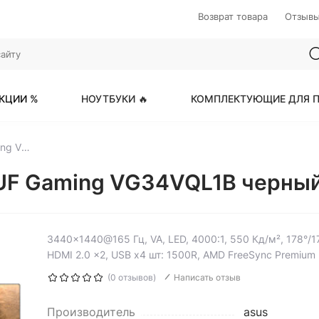
Возврат товара
Отзыв
КЦИИ %
НОУТБУКИ 🔥
КОМПЛЕКТУЮЩИЕ ДЛЯ П
34" Монитор ASUS TUF Gaming VG34VQL1B черный
TUF Gaming VG34VQL1B черны
3440x1440@165 Гц, VA, LED, 4000:1, 550 Кд/м², 178°/178
HDMI 2.0 x2, USB х4 шт: 1500R, AMD FreeSync Premium
(0 отзывов)
Написать отзыв
Производитель
asus