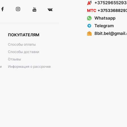
+37529655293
МТС
+3753368829
Whatsapp
Telegram
8bit.bel@gmail
ПОКУПАТЕЛЯМ
Способы оплаты
Способы доставки
Отзывы
и
Информация о рассрочке