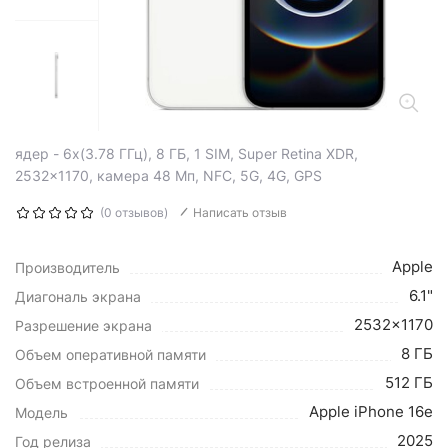
ядер - 6x(3.78 ГГц), 8 ГБ, 1 SIM, Super Retina XDR,
2532x1170, камера 48 Мп, NFC, 5G, 4G, GPS
(0 отзывов)
Написать отзыв
Apple
Производитель
6.1"
Диагональ экрана
2532x1170
Разрешение экрана
8 ГБ
Объем оперативной памяти
512 ГБ
Объем встроенной памяти
Apple iPhone 16e
Модель
2025
Год релиза