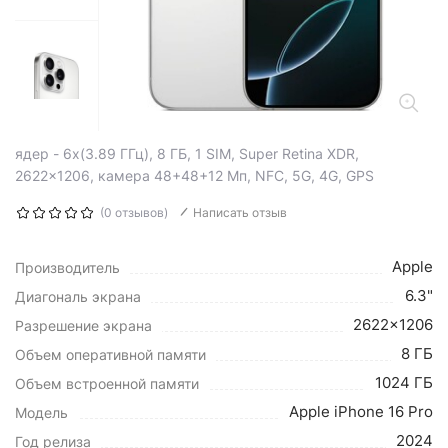
ядер - 6x(3.89 ГГц), 8 ГБ, 1 SIM, Super Retina XDR,
2622x1206, камера 48+48+12 Мп, NFC, 5G, 4G, GPS
(0 отзывов)
Написать отзыв
Apple
Производитель
6.3"
Диагональ экрана
2622x1206
Разрешение экрана
8 ГБ
Объем оперативной памяти
1024 ГБ
Объем встроенной памяти
Apple iPhone 16 Pro
Модель
2024
Год релиза