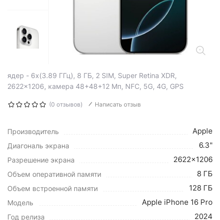
ядер - 6x(3.89 ГГц), 8 ГБ, 2 SIM, Super Retina XDR,
2622x1206, камера 48+48+12 Мп, NFC, 5G, 4G, GPS
(0 отзывов)
Написать отзыв
Apple
Производитель
6.3"
Диагональ экрана
2622x1206
Разрешение экрана
8 ГБ
Объем оперативной памяти
128 ГБ
Объем встроенной памяти
Apple iPhone 16 Pro
Модель
2024
Год релиза