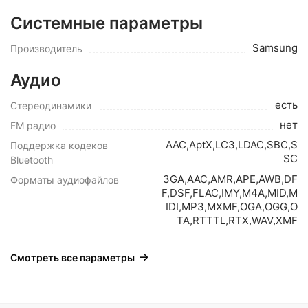
Системные параметры
Samsung
Производитель
Аудио
есть
Стереодинамики
нет
FM радио
AAC,AptX,LC3,LDAC,SBC,S
Поддержка кодеков
SC
Bluetooth
3GA,AAC,AMR,APE,AWB,DF
Форматы аудиофайлов
F,DSF,FLAC,IMY,M4A,MID,M
IDI,MP3,MXMF,OGA,OGG,O
TA,RTTTL,RTX,WAV,XMF
Смотреть все параметры