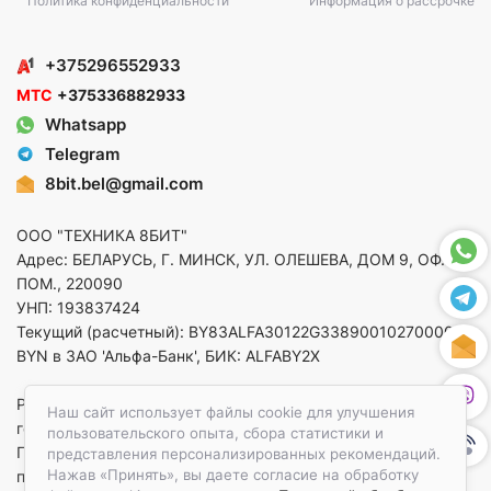
Политика конфиденциальности
Информация о рассрочке
+375296552933
МТС
+375336882933
Whatsapp
Telegram
8bit.bel@gmail.com
ООО "ТЕХНИКА 8БИТ"
Адрес: БЕЛАРУСЬ, Г. МИНСК, УЛ. ОЛЕШЕВА, ДОМ 9, ОФ. 5,
ПОМ., 220090
УНП: 193837424
Текущий (расчетный): BY83ALFA30122G33890010270000 в
BYN в ЗАО 'Альфа-Банк', БИК: ALFABY2X
Регистрация в торговом реестре от 14.08.2025 Минский
Наш сайт использует файлы cookie для улучшения
горисполком
пользовательского опыта, сбора статистики и
По вопросам защиты прав потребителей
представления персонализированных рекомендаций.
Нажав «Принять», вы даете согласие на обработку
приемная:+375173783412