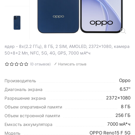
ядер - 8x(2.2 ГГц), 8 ГБ, 2 SIM, AMOLED, 2372x1080, камера
50+8+2 Мп, NFC, 5G, 4G, GPS, 7000 мА*ч
(0 отзывов)
Написать отзыв
Oppo
Производитель
6.57"
Диагональ экрана
2372x1080
Разрешение экрана
8 ГБ
Объем оперативной памяти
256 ГБ
Объем встроенной памяти
7000 мА*ч
Емкость аккумулятора
OPPO Reno15 F 5G
Модель