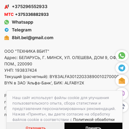
+375296552933
МТС
+375336882933
Whatsapp
Telegram
8bit.bel@gmail.com
ООО "ТЕХНИКА 8БИТ"
Адрес: БЕЛАРУСЬ, Г. МИНСК, УЛ. ОЛЕШЕВА, ДОМ 9, ОФ. 5,
ПОМ., 220090
УНП: 193837424
Текущий (расчетный): BY83ALFA30122G33890010270000 в
BYN в ЗАО 'Альфа-Банк', БИК: ALFABY2X
Регистрация в торговом реестре от 14.08.2025 Минский
Наш сайт использует файлы cookie для улучшения
горисполком
пользовательского опыта, сбора статистики и
По вопросам защиты прав потребителей
представления персонализированных рекомендаций.
Нажав «Принять», вы даете согласие на обработку
приемная:+375173783412
файлов cookie в соответствии с
Политикой обработки
файлов cookie.
Отклонить
Принять