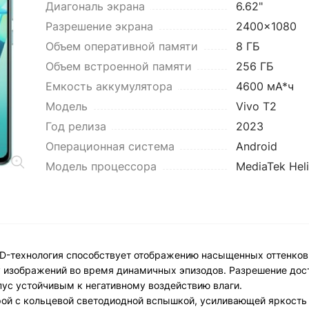
Диагональ экрана
6.62"
Разрешение экрана
2400x1080
Объем оперативной памяти
8 ГБ
Объем встроенной памяти
256 ГБ
Емкость аккумулятора
4600 мА*ч
Модель
Vivo T2
Год релиза
2023
Операционная система
Android
Модель процессора
MediaTek Hel
-технология способствует отображению насыщенных оттенков 
ну изображений во время динамичных эпизодов. Разрешение дос
пус устойчивым к негативному воздействию влаги.
рой с кольцевой светодиодной вспышкой, усиливающей яркость