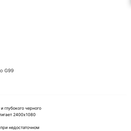
io G99
и глубокого черного
тигает 2400x1080
 при недостаточном