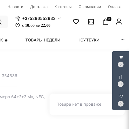
ы
Новости
Доставка
Контакты
О компании
Оплата
+375296552933
0
с
1
0:00 до 22:00
К 🔥
ТОВАРЫ НЕДЕЛИ
НОУТБУКИ
МОНИ
0
: 354536
0
камера 64+2+2 Мп, NFC,
0
Товара нет в продаже