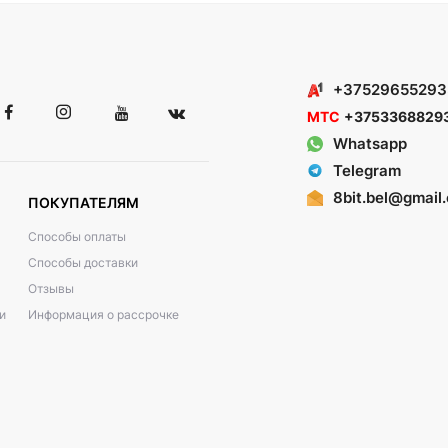
+37529655293
МТС
+3753368829
Whatsapp
Telegram
8bit.bel@gmail
ПОКУПАТЕЛЯМ
Способы оплаты
Способы доставки
Отзывы
и
Информация о рассрочке