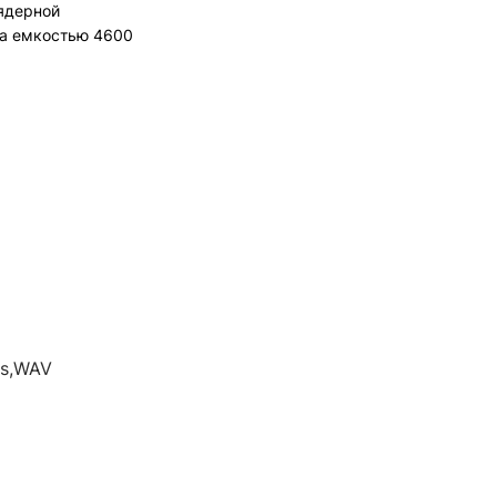
-ядерной
ра емкостью 4600
is,WAV