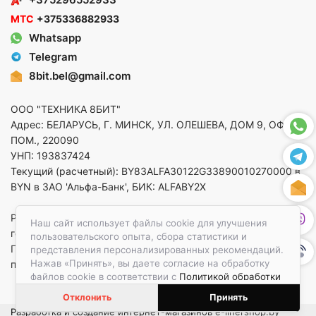
МТС
+375336882933
Whatsapp
Telegram
8bit.bel@gmail.com
ООО "ТЕХНИКА 8БИТ"
Адрес: БЕЛАРУСЬ, Г. МИНСК, УЛ. ОЛЕШЕВА, ДОМ 9, ОФ. 5,
ПОМ., 220090
УНП: 193837424
Текущий (расчетный): BY83ALFA30122G33890010270000 в
BYN в ЗАО 'Альфа-Банк', БИК: ALFABY2X
Регистрация в торговом реестре от 14.08.2025 Минский
Наш сайт использует файлы cookie для улучшения
горисполком
пользовательского опыта, сбора статистики и
По вопросам защиты прав потребителей
представления персонализированных рекомендаций.
Нажав «Принять», вы даете согласие на обработку
приемная:+375173783412
файлов cookie в соответствии с
Политикой обработки
файлов cookie.
Отклонить
Принять
Разработка и создание интернет-магазинов
e-linershop.by