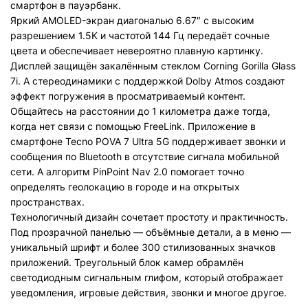
смартфон в пауэрбанк.
Яркий AMOLED-экран диагональю 6.67″ с высоким
разрешением 1.5K и частотой 144 Гц передаёт сочные
цвета и обеспечивает невероятно плавную картинку.
Дисплей защищён закалённым стеклом Corning Gorilla Glass
7i. А стереодинамики с поддержкой Dolby Atmos создают
эффект погружения в просматриваемый контент.
Общайтесь на расстоянии до 1 километра даже тогда,
когда нет связи с помощью FreeLink. Приложение в
смартфоне Tecno POVA 7 Ultra 5G поддерживает звонки и
сообщения по Bluetooth в отсутствие сигнала мобильной
сети. А алгоритм PinPoint Nav 2.0 помогает точно
определять геолокацию в городе и на открытых
пространствах.
Технологичный дизайн сочетает простоту и практичность.
Под прозрачной панелью — объёмные детали, а в меню —
уникальный шрифт и более 300 стилизованных значков
приложений. Треугольный блок камер обрамлён
светодиодным сигнальным глифом, который отображает
уведомления, игровые действия, звонки и многое другое.