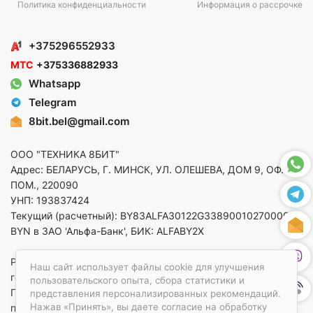
Политика конфиденциальности
Информация о рассрочке
+375296552933
МТС
+375336882933
Whatsapp
Telegram
8bit.bel@gmail.com
ООО "ТЕХНИКА 8БИТ"
Адрес: БЕЛАРУСЬ, Г. МИНСК, УЛ. ОЛЕШЕВА, ДОМ 9, ОФ. 5,
ПОМ., 220090
УНП: 193837424
Текущий (расчетный): BY83ALFA30122G33890010270000 в
BYN в ЗАО 'Альфа-Банк', БИК: ALFABY2X
Регистрация в торговом реестре от 14.08.2025 Минский
Наш сайт использует файлы cookie для улучшения
горисполком
пользовательского опыта, сбора статистики и
По вопросам защиты прав потребителей
представления персонализированных рекомендаций.
Нажав «Принять», вы даете согласие на обработку
приемная:+375173783412