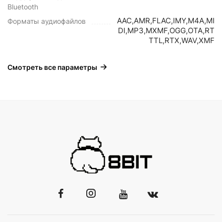
Bluetooth
AAC,AMR,FLAC,IMY,M4A,MI
Форматы аудиофайлов
DI,MP3,MXMF,OGG,OTA,RT
TTL,RTX,WAV,XMF
Смотреть все параметры