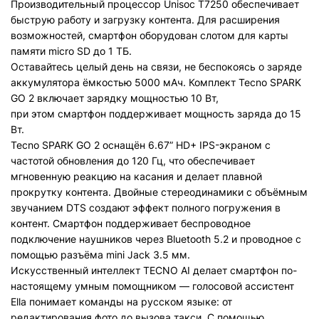
Производительный процессор Unisoc T7250 обеспечивает
быструю работу и загрузку контента. Для расширения
возможностей, смартфон оборудован слотом для карты
памяти micro SD до 1 ТБ.
Оставайтесь целый день на связи, не беспокоясь о заряде
аккумулятора ёмкостью 5000 мАч. Комплект Tecno SPARK
GO 2 включает зарядку мощностью 10 Вт,
при этом смартфон поддерживает мощность заряда до 15
Вт.
Tecno SPARK GO 2 оснащён 6.67” HD+ IPS-экраном с
частотой обновления до 120 Гц, что обеспечивает
мгновенную реакцию на касания и делает плавной
прокрутку контента. Двойные стереодинамики с объёмным
звучанием DTS создают эффект полного погружения в
контент. Смартфон поддерживает беспроводное
подключение наушников через Bluetooth 5.2 и проводное с
помощью разъёма mini Jack 3.5 мм.
Искусственный интеллект TECNO AI делает смартфон по-
настоящему умным помощником — голосовой ассистент
Ella понимает команды на русском языке: от
редактирования фото до вызова такси. С помощью