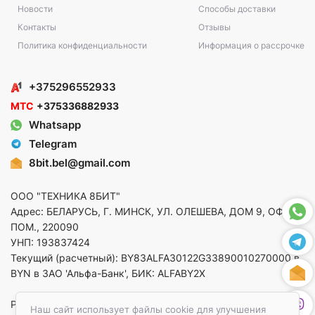
Новости
Способы доставки
Контакты
Отзывы
Политика конфиденциальности
Информация о рассрочке
+375296552933
МТС
+375336882933
Whatsapp
Telegram
8bit.bel@gmail.com
ООО "ТЕХНИКА 8БИТ"
Адрес: БЕЛАРУСЬ, Г. МИНСК, УЛ. ОЛЕШЕВА, ДОМ 9, ОФ. 5,
ПОМ., 220090
УНП: 193837424
Текущий (расчетный): BY83ALFA30122G33890010270000 в
BYN в ЗАО 'Альфа-Банк', БИК: ALFABY2X
Регистрация в торговом реестре от 14.08.2025 Минский
Наш сайт использует файлы cookie для улучшения