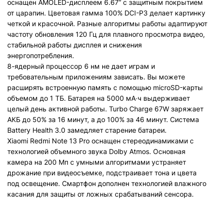
оснащен AMOLED-дисплеем 6.67” с защитным покрытием
от царапин. Цветовая гамма 100% DCI-P3 делает картинку
четкой и красочной. Разные алгоритмы работы адаптируют
частоту обновления 120 Гц для плавного просмотра видео,
стабильной работы дисплея и снижения
энергопотребления.
8-ядерный процессор 6 нм не дает играм и
требовательным приложениям зависать. Вы можете
расширять встроенную память с помощью microSD-карты
объемом до 1 ТБ. Батарея на 5000 мА∙ч выдерживает
целый день активной работы. Turbo Charge 67W заряжает
АКБ до 50% за 16 минут, а до 100% за 46 минут. Система
Battery Health 3.0 замедляет старение батареи.
Xiaomi Redmi Note 13 Pro оснащен стереодинамиками с
технологией объемного звука Dolby Atmos. Основная
камера на 200 Мп с умными алгоритмами устраняет
дрожание при видеосъемке, подстраивает тона и цвета
под освещение. Смартфон дополнен технологией влажного
касания для защиты от ложных срабатываний сенсора.