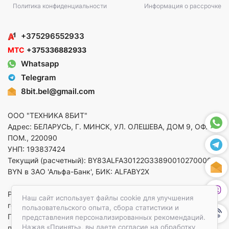
Политика конфиденциальности
Информация о рассрочке
+375296552933
МТС
+375336882933
Whatsapp
Telegram
8bit.bel@gmail.com
ООО "ТЕХНИКА 8БИТ"
Адрес: БЕЛАРУСЬ, Г. МИНСК, УЛ. ОЛЕШЕВА, ДОМ 9, ОФ. 5,
ПОМ., 220090
УНП: 193837424
Текущий (расчетный): BY83ALFA30122G33890010270000 в
BYN в ЗАО 'Альфа-Банк', БИК: ALFABY2X
Регистрация в торговом реестре от 14.08.2025 Минский
Наш сайт использует файлы cookie для улучшения
горисполком
пользовательского опыта, сбора статистики и
По вопросам защиты прав потребителей
представления персонализированных рекомендаций.
Нажав «Принять», вы даете согласие на обработку
приемная:+375173783412