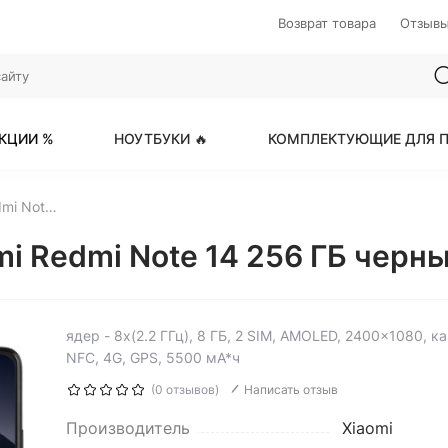
Возврат товара
Отзыв
КЦИИ %
НОУТБУКИ 🔥
КОМПЛЕКТУЮЩИЕ ДЛЯ П
6.67" Смартфон Xiaomi Redmi Note 14 256 ГБ черный
i Redmi Note 14 256 ГБ черны
ядер - 8x(2.2 ГГц), 8 ГБ, 2 SIM, AMOLED, 2400x1080, 
NFC, 4G, GPS, 5500 мА*ч
(0 отзывов)
Написать отзыв
Производитель
Xiaomi