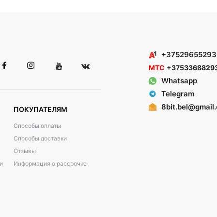
+37529655293
МТС
+3753368829
Whatsapp
Telegram
8bit.bel@gmail
ПОКУПАТЕЛЯМ
Способы оплаты
Способы доставки
Отзывы
и
Информация о рассрочке