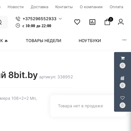
ы
Новости
Доставка
Контакты
О компании
Оплата
+375296552933
0
с
1
0:00 до 22:00
К 🔥
ТОВАРЫ НЕДЕЛИ
НОУТБУКИ
МОНИ
0
й 8bit.by
артикул: 338952
0
камера 108+2+2 Мп,
0
Товара нет в продаже