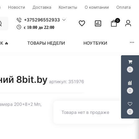
ы
Новости
Доставка
Контакты
О компании
Оплата
+375296552933
0
с
1
0:00 до 22:00
К 🔥
ТОВАРЫ НЕДЕЛИ
НОУТБУКИ
МОНИ
0
ий 8bit.by
артикул: 351976
0
 камера 200+8+2 Мп,
0
Товара нет в продаже