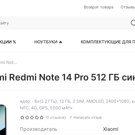
Возврат товара
Отзыв
КЦИИ %
НОУТБУКИ 🔥
КОМПЛЕКТУЮЩИЕ ДЛЯ П
6.67" Смартфон Xiaomi Redmi Note 14 Pro 512 ГБ синий
 Redmi Note 14 Pro 512 ГБ син
ядер - 8x(2.2 ГГц), 12 ГБ, 2 SIM, AMOLED, 2400x1080,
NFC, 4G, GPS, 5500 мА*ч
(0 отзывов)
Написать отзыв
Производитель
Xiaomi