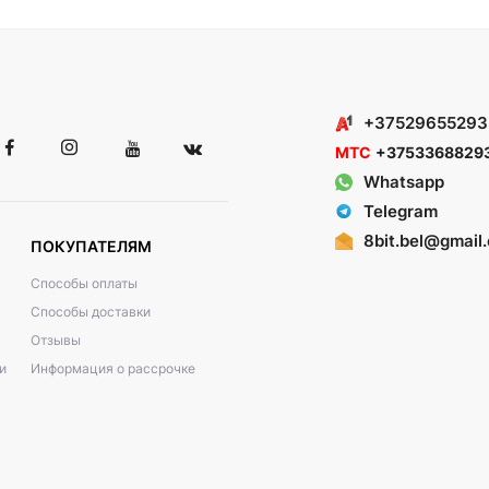
+37529655293
МТС
+3753368829
Whatsapp
Telegram
8bit.bel@gmail
ПОКУПАТЕЛЯМ
Способы оплаты
Способы доставки
Отзывы
и
Информация о рассрочке