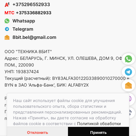
+375296552933
МТС
+375336882933
Whatsapp
Telegram
8bit.bel@gmail.com
ООО "ТЕХНИКА 8БИТ"
Адрес: БЕЛАРУСЬ, Г. МИНСК, УЛ. ОЛЕШЕВА, ДОМ 9, ОФ. 5,
ПОМ., 220090
УНП: 193837424
Текущий (расчетный): BY83ALFA30122G33890010270000 в
BYN в ЗАО 'Альфа-Банк', БИК: ALFABY2X
Регистрация в торговом реестре от 14.08.2025 Минский
Наш сайт использует файлы cookie для улучшения
горисполком
пользовательского опыта, сбора статистики и
По вопросам защиты прав потребителей
представления персонализированных рекомендаций.
Нажав «Принять», вы даете согласие на обработку
приемная:+375173783412
файлов cookie в соответствии с
Политикой обработки
файлов cookie.
Отклонить
Принять