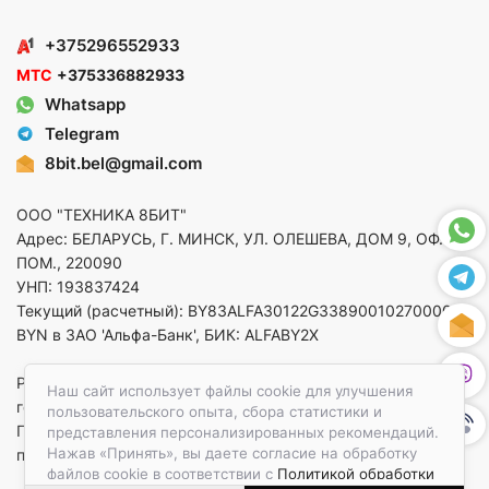
+375296552933
МТС
+375336882933
Whatsapp
Telegram
8bit.bel@gmail.com
ООО "ТЕХНИКА 8БИТ"
Адрес: БЕЛАРУСЬ, Г. МИНСК, УЛ. ОЛЕШЕВА, ДОМ 9, ОФ. 5,
ПОМ., 220090
УНП: 193837424
Текущий (расчетный): BY83ALFA30122G33890010270000 в
BYN в ЗАО 'Альфа-Банк', БИК: ALFABY2X
Регистрация в торговом реестре от 14.08.2025 Минский
Наш сайт использует файлы cookie для улучшения
горисполком
пользовательского опыта, сбора статистики и
По вопросам защиты прав потребителей
представления персонализированных рекомендаций.
Нажав «Принять», вы даете согласие на обработку
приемная:+375173783412
файлов cookie в соответствии с
Политикой обработки