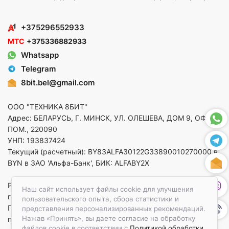
+375296552933
МТС
+375336882933
Whatsapp
Telegram
8bit.bel@gmail.com
ООО "ТЕХНИКА 8БИТ"
Адрес: БЕЛАРУСЬ, Г. МИНСК, УЛ. ОЛЕШЕВА, ДОМ 9, ОФ. 5,
ПОМ., 220090
УНП: 193837424
Текущий (расчетный): BY83ALFA30122G33890010270000 в
BYN в ЗАО 'Альфа-Банк', БИК: ALFABY2X
Регистрация в торговом реестре от 14.08.2025 Минский
Наш сайт использует файлы cookie для улучшения
горисполком
пользовательского опыта, сбора статистики и
По вопросам защиты прав потребителей
представления персонализированных рекомендаций.
Нажав «Принять», вы даете согласие на обработку
приемная:+375173783412
файлов cookie в соответствии с
Политикой обработки