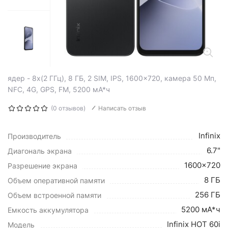
ядер - 8x(2 ГГц), 8 ГБ, 2 SIM, IPS, 1600x720, камера 50 Мп,
NFC, 4G, GPS, FM, 5200 мА*ч
(0 отзывов)
Написать отзыв
Infinix
Производитель
6.7"
Диагональ экрана
1600x720
Разрешение экрана
8 ГБ
Объем оперативной памяти
256 ГБ
Объем встроенной памяти
5200 мА*ч
Емкость аккумулятора
Infinix HOT 60i
Модель