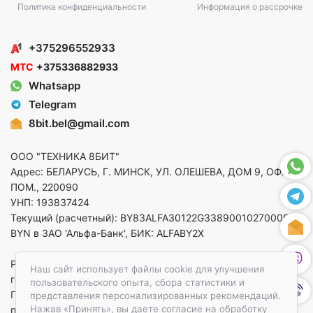
Политика конфиденциальности
Информация о рассрочке
+375296552933
МТС
+375336882933
Whatsapp
Telegram
8bit.bel@gmail.com
ООО "ТЕХНИКА 8БИТ"
Адрес: БЕЛАРУСЬ, Г. МИНСК, УЛ. ОЛЕШЕВА, ДОМ 9, ОФ. 5,
ПОМ., 220090
УНП: 193837424
Текущий (расчетный): BY83ALFA30122G33890010270000 в
BYN в ЗАО 'Альфа-Банк', БИК: ALFABY2X
Регистрация в торговом реестре от 14.08.2025 Минский
Наш сайт использует файлы cookie для улучшения
горисполком
пользовательского опыта, сбора статистики и
По вопросам защиты прав потребителей
представления персонализированных рекомендаций.
Нажав «Принять», вы даете согласие на обработку
приемная:+375173783412