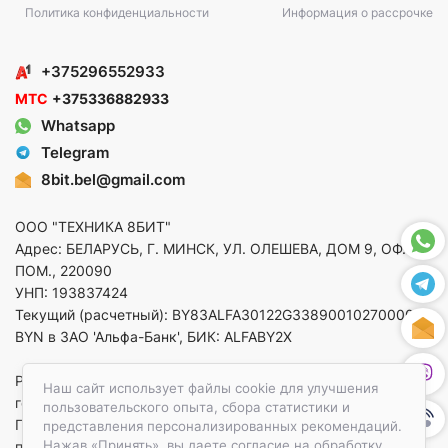
Политика конфиденциальности
Информация о рассрочке
+375296552933
МТС
+375336882933
Whatsapp
Telegram
8bit.bel@gmail.com
ООО "ТЕХНИКА 8БИТ"
Адрес: БЕЛАРУСЬ, Г. МИНСК, УЛ. ОЛЕШЕВА, ДОМ 9, ОФ. 5,
ПОМ., 220090
УНП: 193837424
Текущий (расчетный): BY83ALFA30122G33890010270000 в
BYN в ЗАО 'Альфа-Банк', БИК: ALFABY2X
Регистрация в торговом реестре от 14.08.2025 Минский
Наш сайт использует файлы cookie для улучшения
горисполком
пользовательского опыта, сбора статистики и
По вопросам защиты прав потребителей
представления персонализированных рекомендаций.
Нажав «Принять», вы даете согласие на обработку
приемная:+375173783412