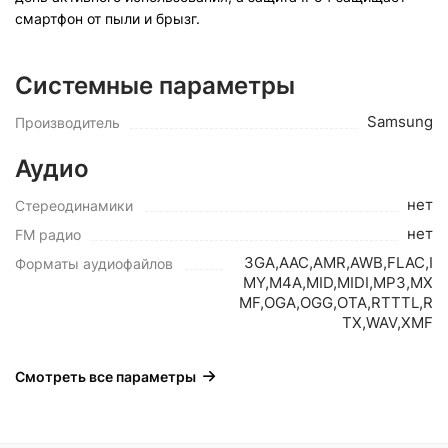
смартфон от пыли и брызг.
Системные параметры
Samsung
Производитель
Аудио
нет
Стереодинамики
нет
FM радио
3GA,AAC,AMR,AWB,FLAC,I
Форматы аудиофайлов
MY,M4A,MID,MIDI,MP3,MX
MF,OGA,OGG,OTA,RTTTL,R
TX,WAV,XMF
Смотреть все параметры