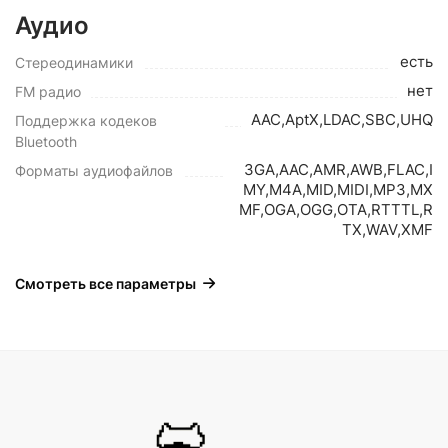
Аудио
есть
Стереодинамики
нет
FM радио
AAC,AptX,LDAC,SBC,UHQ
Поддержка кодеков
Bluetooth
3GA,AAC,AMR,AWB,FLAC,I
Форматы аудиофайлов
MY,M4A,MID,MIDI,MP3,MX
MF,OGA,OGG,OTA,RTTTL,R
TX,WAV,XMF
Смотреть все параметры