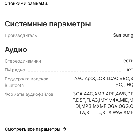
с тонкими рамками.
Системные параметры
Samsung
Производитель
Аудио
есть
Стереодинамики
нет
FM радио
AAC,AptX,LC3,LDAC,SBC,S
Поддержка кодеков
SC,UHQ
Bluetooth
3GA,AAC,AMR,APE,AWB,DF
Форматы аудиофайлов
F,DSF,FLAC,IMY,M4A,MID,M
IDI,MP3,MXMF,OGA,OGG,O
TA,RTTTL,RTX,WAV,XMF
Смотреть все параметры