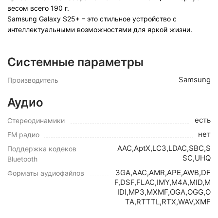
весом всего 190 г.
Samsung Galaxy S25+ – это стильное устройство с
интеллектуальными возможностями для яркой жизни.
Системные параметры
Samsung
Производитель
Аудио
есть
Стереодинамики
нет
FM радио
AAC,AptX,LC3,LDAC,SBC,S
Поддержка кодеков
SC,UHQ
Bluetooth
3GA,AAC,AMR,APE,AWB,DF
Форматы аудиофайлов
F,DSF,FLAC,IMY,M4A,MID,M
IDI,MP3,MXMF,OGA,OGG,O
TA,RTTTL,RTX,WAV,XMF