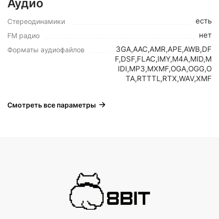
Аудио
есть
Стереодинамики
нет
FM радио
3GA,AAC,AMR,APE,AWB,DF
Форматы аудиофайлов
F,DSF,FLAC,IMY,M4A,MID,M
IDI,MP3,MXMF,OGA,OGG,O
TA,RTTTL,RTX,WAV,XMF
Смотреть все параметры