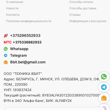
О компании
Способы оплаты
Новости
Способы доставки
Контакты
Отзывы
Политика конфиденциальности
Информация о рассрочке
+375296552933
МТС
+375336882933
Whatsapp
Telegram
8bit.bel@gmail.com
ООО "ТЕХНИКА 8БИТ"
Адрес: БЕЛАРУСЬ, Г. МИНСК, УЛ. ОЛЕШЕВА, ДОМ 9, ОФ. 5,
ПОМ., 220090
УНП: 193837424
Текущий (расчетный): BY83ALFA30122G33890010270000 в
BYN в ЗАО 'Альфа-Банк', БИК: ALFABY2X