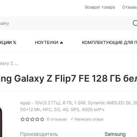
Возврат товара
Отзыв
КЦИИ %
НОУТБУКИ 🔥
КОМПЛЕКТУЮЩИЕ ДЛЯ П
6.7" Смартфон Samsung Galaxy Z Flip7 FE 128 ГБ белый
g Galaxy Z Flip7 FE 128 ГБ бе
ядер - 10x(3.2 ГГц), 8 ГБ, 1 SIM, Dynamic AMOLED 2X,
50+12 Мп, NFC, 5G, 4G, GPS, 4000 мА*ч
(0 отзывов)
Написать отзыв
Производитель
Samsung