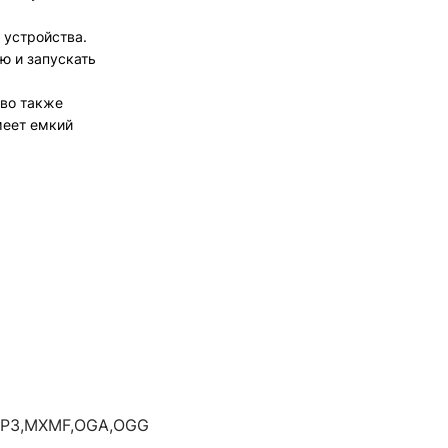
 устройства.
ю и запускать
тво также
меет емкий
,MP3,MXMF,OGA,OGG