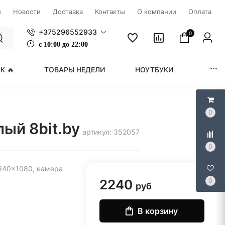
ы
Новости
Доставка
Контакты
О компании
Оплата
+375296552933
0
с
1
0:00 до 22:00
К 🔥
ТОВАРЫ НЕДЕЛИ
НОУТБУКИ
МОНИ
0
лый 8bit.by
артикул: 352057
0
 2640x1080, камера
2240
0
руб
В корзину