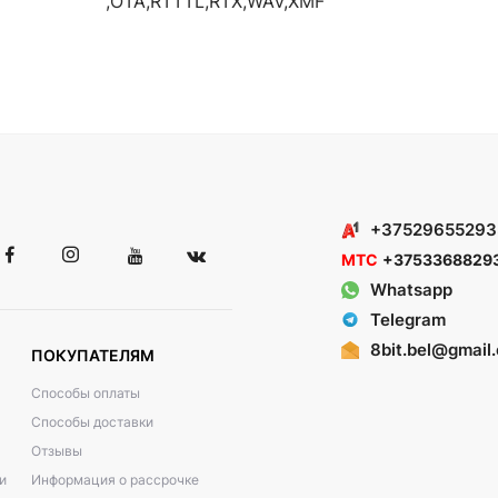
,OTA,RTTTL,RTX,WAV,XMF
+37529655293
МТС
+3753368829
Whatsapp
Telegram
8bit.bel@gmail
ПОКУПАТЕЛЯМ
Способы оплаты
Способы доставки
Отзывы
и
Информация о рассрочке