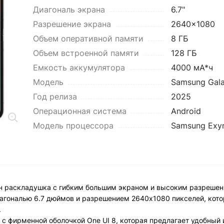
Диагональ экрана
6.7"
Разрешение экрана
2640x1080
Объем оперативной памяти
8 ГБ
Объем встроенной памяти
128 ГБ
Емкость аккумулятора
4000 мА*ч
Модель
Samsung Gala
Год релиза
2025
Операционная система
Android
Модель процессора
Samsung Exy
он раскладушка с гибким большим экраном и высоким разрешен
агональю 6.7 дюймов и разрешением 2640x1080 пикселей, кот
.
 с фирменной оболочкой One UI 8, которая предлагает удобный 