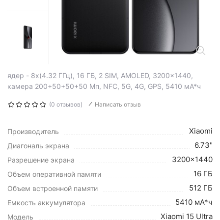
ядер - 8x(4.32 ГГц), 16 ГБ, 2 SIM, AMOLED, 3200x1440,
камера 200+50+50+50 Мп, NFC, 5G, 4G, GPS, 5410 мА*ч
(0 отзывов)
Написать отзыв
Xiaomi
Производитель
6.73"
Диагональ экрана
3200x1440
Разрешение экрана
16 ГБ
Объем оперативной памяти
512 ГБ
Объем встроенной памяти
5410 мА*ч
Емкость аккумулятора
Xiaomi 15 Ultra
Модель