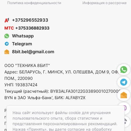
Политика конфиденциальности
Информация о рассрочке
+375296552933
МТС
+375336882933
Whatsapp
Telegram
8bit.bel@gmail.com
ООО "ТЕХНИКА 8БИТ"
Адрес: БЕЛАРУСЬ, Г. МИНСК, УЛ. ОЛЕШЕВА, ДОМ 9, ОФ. 5,
ПОМ., 220090
УНП: 193837424
Текущий (расчетный): BY83ALFA30122G33890010270000 в
BYN в ЗАО 'Альфа-Банк', БИК: ALFABY2X
Регистрация в торговом реестре от 14.08.2025 Минский
Наш сайт использует файлы cookie для улучшения
горисполком
пользовательского опыта, сбора статистики и
По вопросам защиты прав потребителей
представления персонализированных рекомендаций.
Нажав «Принять», вы даете согласие на обработку
приемная:+375173783412