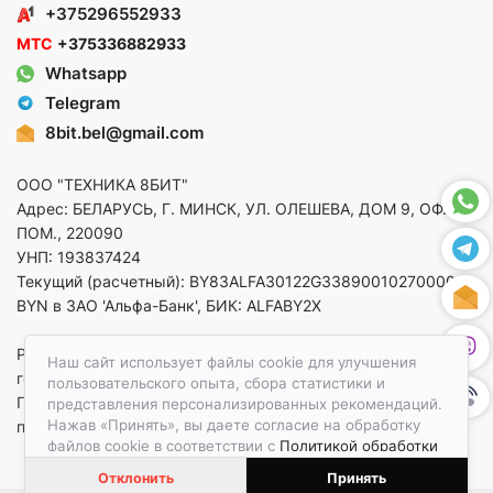
+375296552933
МТС
+375336882933
Whatsapp
Telegram
8bit.bel@gmail.com
ООО "ТЕХНИКА 8БИТ"
Адрес: БЕЛАРУСЬ, Г. МИНСК, УЛ. ОЛЕШЕВА, ДОМ 9, ОФ. 5,
ПОМ., 220090
УНП: 193837424
Текущий (расчетный): BY83ALFA30122G33890010270000 в
BYN в ЗАО 'Альфа-Банк', БИК: ALFABY2X
Регистрация в торговом реестре от 14.08.2025 Минский
Наш сайт использует файлы cookie для улучшения
горисполком
пользовательского опыта, сбора статистики и
По вопросам защиты прав потребителей
представления персонализированных рекомендаций.
Нажав «Принять», вы даете согласие на обработку
приемная:+375173783412
файлов cookie в соответствии с
Политикой обработки
файлов cookie.
Отклонить
Принять