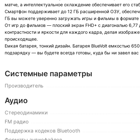
матче, а интеллектуальное охлаждение обеспечивает его ста
Смартфон поддерживает до 12 ГБ расширенной ОЗУ, обеспечи
ГБ вы можете уверенно загружать игры и фильмы в формате H
От игр до фильмов — плоский экран FHD+ с диагональю 6,77
контрастности и яркости для каждого кадра, делая изображ
происходящее.
Емкая батарея, тонкий дизайн. Батарея BlueVolt емкостью 6
подзарядку — вы будете всегда готовы, куда бы ни завел вас
Системные параметры
Производитель
Аудио
Стереодинамики
FM радио
Поддержка кодеков Bluetooth
Форматы аудиофайлов