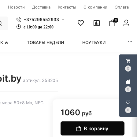
ы
Новости
Доставка
Контакты
О компании
Оплата
+375296552933
0
с
1
0:00 до 22:00
К 🔥
ТОВАРЫ НЕДЕЛИ
НОУТБУКИ
МОНИ
0
it.by
артикул: 353205
0
 камера 50+8 Мп, NFC,
1060
0
руб
В корзину