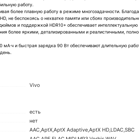
бильную работу.
вая более плавную работу в режиме многозадачности. Благод
D, не беспокоясь о нехватке памяти или сбоях производительн
 дюймов и поддержкой HDR10+ обеспечивает интеллектуальную 
ения более яркими, детализированными и реалистичными, полно
500 мА·ч и быстрая зарядка 90 Вт обеспечивают длительную раб
 день.
Vivo
есть
нет
AAC,AptX,AptX Adaptive,AptX HD,LDAC,SBC
AAC,APE,FLAC,MIDI,MP3,Vorbis,WAV