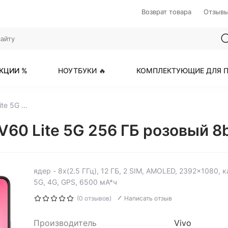
Возврат товара
Отзыв
КЦИИ %
НОУТБУКИ 🔥
КОМПЛЕКТУЮЩИЕ ДЛЯ П
6.77" Смартфон Vivo V60 Lite 5G 256 ГБ розовый
V60 Lite 5G 256 ГБ розовый 8b
ядер - 8x(2.5 ГГц), 12 ГБ, 2 SIM, AMOLED, 2392x1080,
5G, 4G, GPS, 6500 мА*ч
(0 отзывов)
Написать отзыв
Производитель
Vivo