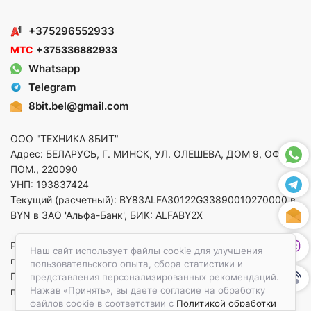
+375296552933
МТС
+375336882933
Whatsapp
Telegram
8bit.bel@gmail.com
ООО "ТЕХНИКА 8БИТ"
Адрес: БЕЛАРУСЬ, Г. МИНСК, УЛ. ОЛЕШЕВА, ДОМ 9, ОФ. 5,
ПОМ., 220090
УНП: 193837424
Текущий (расчетный): BY83ALFA30122G33890010270000 в
BYN в ЗАО 'Альфа-Банк', БИК: ALFABY2X
Регистрация в торговом реестре от 14.08.2025 Минский
Наш сайт использует файлы cookie для улучшения
горисполком
пользовательского опыта, сбора статистики и
По вопросам защиты прав потребителей
представления персонализированных рекомендаций.
Нажав «Принять», вы даете согласие на обработку
приемная:+375173783412
файлов cookie в соответствии с
Политикой обработки