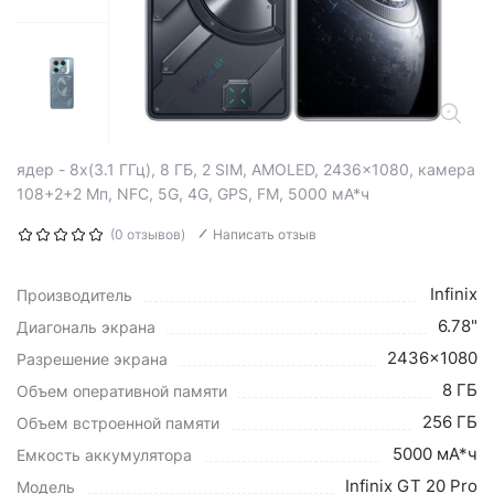
ядер - 8x(3.1 ГГц), 8 ГБ, 2 SIM, AMOLED, 2436x1080, камера
108+2+2 Мп, NFC, 5G, 4G, GPS, FM, 5000 мА*ч
(0 отзывов)
Написать отзыв
Infinix
Производитель
6.78"
Диагональ экрана
2436x1080
Разрешение экрана
8 ГБ
Объем оперативной памяти
256 ГБ
Объем встроенной памяти
5000 мА*ч
Емкость аккумулятора
Infinix GT 20 Pro
Модель