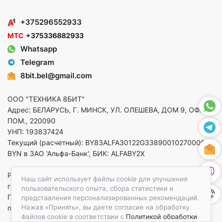
+375296552933
МТС
+375336882933
Whatsapp
Telegram
8bit.bel@gmail.com
ООО "ТЕХНИКА 8БИТ"
Адрес: БЕЛАРУСЬ, Г. МИНСК, УЛ. ОЛЕШЕВА, ДОМ 9, ОФ. 5,
ПОМ., 220090
УНП: 193837424
Текущий (расчетный): BY83ALFA30122G33890010270000 в
BYN в ЗАО 'Альфа-Банк', БИК: ALFABY2X
Регистрация в торговом реестре от 14.08.2025 Минский
Наш сайт использует файлы cookie для улучшения
горисполком
пользовательского опыта, сбора статистики и
По вопросам защиты прав потребителей
представления персонализированных рекомендаций.
Нажав «Принять», вы даете согласие на обработку
приемная:+375173783412
файлов cookie в соответствии с
Политикой обработки