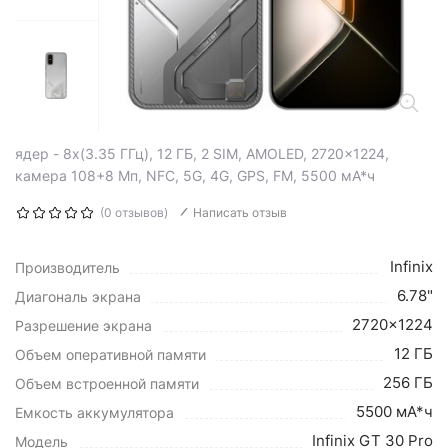
ядер - 8x(3.35 ГГц), 12 ГБ, 2 SIM, AMOLED, 2720x1224,
камера 108+8 Мп, NFC, 5G, 4G, GPS, FM, 5500 мА*ч
(0 отзывов)
Написать отзыв
Infinix
Производитель
6.78"
Диагональ экрана
2720x1224
Разрешение экрана
12 ГБ
Объем оперативной памяти
256 ГБ
Объем встроенной памяти
5500 мА*ч
Емкость аккумулятора
Infinix GT 30 Pro
Модель