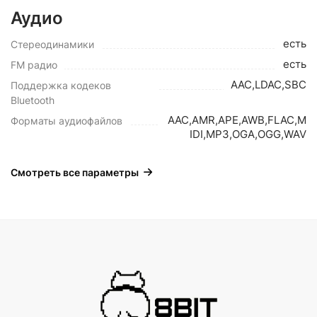
Аудио
есть
Стереодинамики
есть
FM радио
AAC,LDAC,SBC
Поддержка кодеков
Bluetooth
AAC,AMR,APE,AWB,FLAC,M
Форматы аудиофайлов
IDI,MP3,OGA,OGG,WAV
Смотреть все параметры