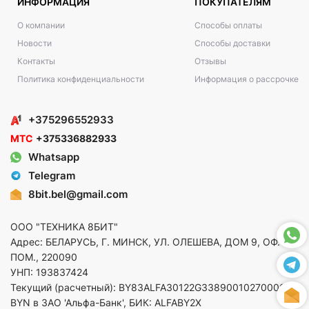
ИНФОРМАЦИЯ
ПОКУПАТЕЛЯМ
О компании
Способы оплаты
Новости
Способы доставки
Контакты
Отзывы
Политика конфиденциальности
Информация о рассрочке
+375296552933
МТС
+375336882933
Whatsapp
Telegram
8bit.bel@gmail.com
ООО "ТЕХНИКА 8БИТ"
Адрес: БЕЛАРУСЬ, Г. МИНСК, УЛ. ОЛЕШЕВА, ДОМ 9, ОФ. 5,
ПОМ., 220090
УНП: 193837424
Текущий (расчетный): BY83ALFA30122G33890010270000 в
BYN в ЗАО 'Альфа-Банк', БИК: ALFABY2X