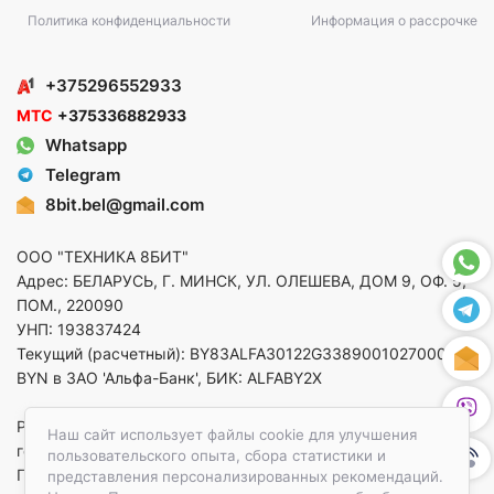
Политика конфиденциальности
Информация о рассрочке
+375296552933
МТС
+375336882933
Whatsapp
Telegram
8bit.bel@gmail.com
ООО "ТЕХНИКА 8БИТ"
Адрес: БЕЛАРУСЬ, Г. МИНСК, УЛ. ОЛЕШЕВА, ДОМ 9, ОФ. 5,
ПОМ., 220090
УНП: 193837424
Текущий (расчетный): BY83ALFA30122G33890010270000 в
BYN в ЗАО 'Альфа-Банк', БИК: ALFABY2X
Регистрация в торговом реестре от 14.08.2025 Минский
Наш сайт использует файлы cookie для улучшения
горисполком
пользовательского опыта, сбора статистики и
По вопросам защиты прав потребителей
представления персонализированных рекомендаций.