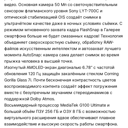
видео. Основная камера 50 Мп со светочувствительным
сенсором флагманского уровня Sony LYT-700C и
оптической стабилизацией OIS создаёт снимки в
ультрачётком качестве даже в ночных условиях съёмки. С
режимом мгновенного захвата кадра FlashSnap в Галерее
смартфона больше не будет смазанных кадров! Технология
объединяет сверхскоростную съёмку, обработку RAW-
файлов искусственным интеллектом и автозахват лучшего
момента AutoSnap: камера сама делает снимок во время
прыжка человека в высшей точке.
Изогнутый AMOLED-экран диагональю 6.78” c частотой
обновления 120 Гц защищён закалённым стеклом Corning
Gorilla Glass 7i. Почти бесконечная контрастность цветов
воспроизводимого контента создаёт эффект погружения
вместе с безупречным звучанием стереодинамиков с
поддержкой Dolby Atmos.
Восьмиядерный процессор MediaTek G100 Ultimate и
большой объём ПЗУ 256 ГБ и ОЗУ 8 ГБ с возможностью
виртуального расширения вдвое обеспечивают плавное
взаимодействие и высокую скорость работы смартфона.