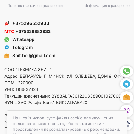
Политика конфиденциальности
Информация о рассрочке
+375296552933
МТС
+375336882933
Whatsapp
Telegram
8bit.bel@gmail.com
ООО "ТЕХНИКА 8БИТ"
Адрес: БЕЛАРУСЬ, Г. МИНСК, УЛ. ОЛЕШЕВА, ДОМ 9, ОФ. 5,
ПОМ., 220090
УНП: 193837424
Текущий (расчетный): BY83ALFA30122G33890010270000 в
BYN в ЗАО 'Альфа-Банк', БИК: ALFABY2X
Регистрация в торговом реестре от 14.08.2025 Минский
Наш сайт использует файлы cookie для улучшения
горисполком
пользовательского опыта, сбора статистики и
По вопросам защиты прав потребителей
представления персонализированных рекомендаций.