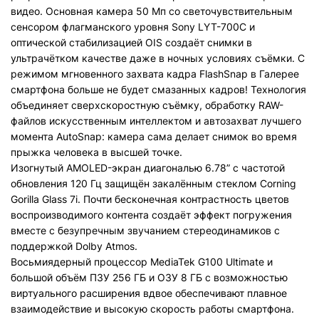
видео. Основная камера 50 Мп со светочувствительным
сенсором флагманского уровня Sony LYT-700C и
оптической стабилизацией OIS создаёт снимки в
ультрачётком качестве даже в ночных условиях съёмки. С
режимом мгновенного захвата кадра FlashSnap в Галерее
смартфона больше не будет смазанных кадров! Технология
объединяет сверхскоростную съёмку, обработку RAW-
файлов искусственным интеллектом и автозахват лучшего
момента AutoSnap: камера сама делает снимок во время
прыжка человека в высшей точке.
Изогнутый AMOLED-экран диагональю 6.78” c частотой
обновления 120 Гц защищён закалённым стеклом Corning
Gorilla Glass 7i. Почти бесконечная контрастность цветов
воспроизводимого контента создаёт эффект погружения
вместе с безупречным звучанием стереодинамиков с
поддержкой Dolby Atmos.
Восьмиядерный процессор MediaTek G100 Ultimate и
большой объём ПЗУ 256 ГБ и ОЗУ 8 ГБ с возможностью
виртуального расширения вдвое обеспечивают плавное
взаимодействие и высокую скорость работы смартфона.