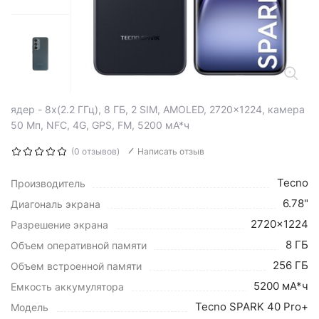
ядер - 8x(2.2 ГГц), 8 ГБ, 2 SIM, AMOLED, 2720x1224, камера
50 Мп, NFC, 4G, GPS, FM, 5200 мА*ч
(0 отзывов)
Написать отзыв
Tecno
Производитель
6.78"
Диагональ экрана
2720x1224
Разрешение экрана
8 ГБ
Объем оперативной памяти
256 ГБ
Объем встроенной памяти
5200 мА*ч
Емкость аккумулятора
Tecno SPARK 40 Pro+
Модель