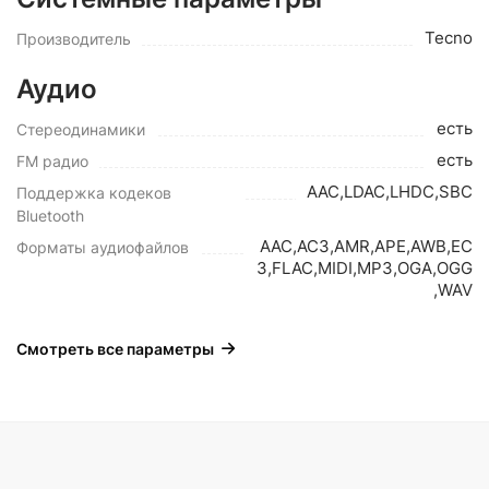
Tecno
Производитель
Аудио
есть
Стереодинамики
есть
FM радио
AAC,LDAC,LHDC,SBC
Поддержка кодеков
Bluetooth
AAC,AC3,AMR,APE,AWB,EC
Форматы аудиофайлов
3,FLAC,MIDI,MP3,OGA,OGG
,WAV
Смотреть все параметры